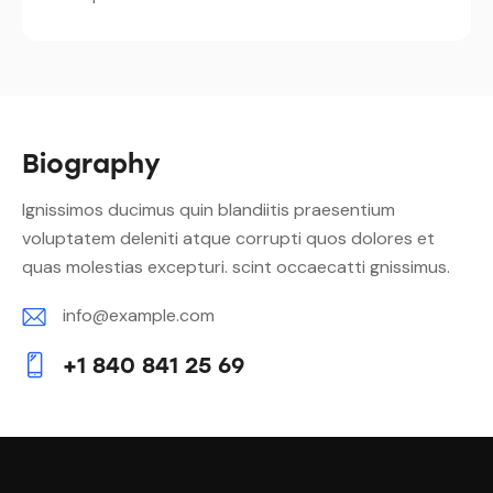
Biography
Ignissimos ducimus quin blandiitis praesentium
voluptatem deleniti atque corrupti quos dolores et
quas molestias excepturi. scint occaecatti gnissimus.
info@example.com
E-
+1 840 841 25 69
m
Ph
ail:
on
e: