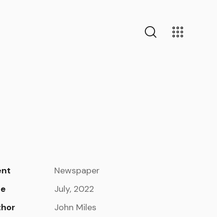
ent
Newspaper
te
July, 2022
thor
John Miles