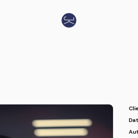
Cli
Da
Au