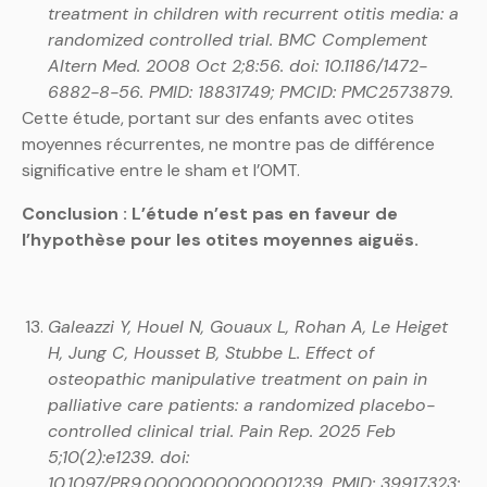
treatment in children with recurrent otitis media: a
randomized controlled trial. BMC Complement
Altern Med. 2008 Oct 2;8:56. doi: 10.1186/1472-
6882-8-56. PMID: 18831749; PMCID: PMC2573879.
Cette étude, portant sur des enfants avec otites
moyennes récurrentes, ne montre pas de différence
significative entre le sham et l’OMT.
Conclusion : L’étude n’est pas en faveur de
l’hypothèse pour les otites moyennes aiguës.
Galeazzi Y, Houel N, Gouaux L, Rohan A, Le Heiget
H, Jung C, Housset B, Stubbe L. Effect of
osteopathic manipulative treatment on pain in
palliative care patients: a randomized placebo-
controlled clinical trial. Pain Rep. 2025 Feb
5;10(2):e1239. doi:
10.1097/PR9.0000000000001239. PMID: 39917323;