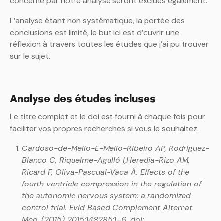
concerné par notre analyse seront exclues également.
L’analyse étant non systématique, la portée des
conclusions est limité, le but ici est d’ouvrir une
réflexion à travers toutes les études que j’ai pu trouver
sur le sujet.
Analyse des études incluses
Le titre complet et le doi est fourni à chaque fois pour
faciliter vos propres recherches si vous le souhaitez.
Cardoso-de-Mello-E-Mello-Ribeiro AP, Rodríguez-
Blanco C, Riquelme-Agulló I,Heredia-Rizo AM,
Ricard F, Oliva-Pascual-Vaca Á. Effects of the
fourth ventricle compression in the regulation of
the autonomic nervous system: a randomized
control trial. Evid Based Complement Alternat
Med. (2015) 2015:148285:1–6. doi: